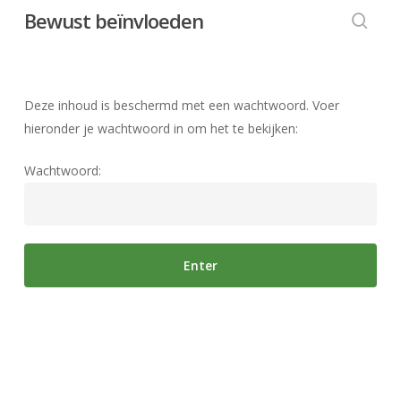
Skip
Bewust beïnvloeden
to
searc
main
content
Deze inhoud is beschermd met een wachtwoord. Voer
hieronder je wachtwoord in om het te bekijken:
Wachtwoord: