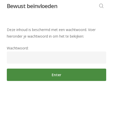
Skip
Bewust beïnvloeden
to
searc
main
content
Deze inhoud is beschermd met een wachtwoord. Voer
hieronder je wachtwoord in om het te bekijken:
Wachtwoord: