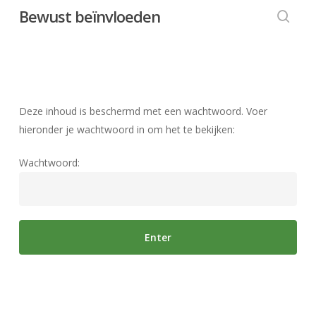
Skip
Bewust beïnvloeden
to
searc
main
content
Deze inhoud is beschermd met een wachtwoord. Voer
hieronder je wachtwoord in om het te bekijken:
Wachtwoord: