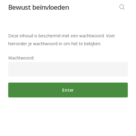
Skip
Bewust beïnvloeden
to
searc
main
content
Deze inhoud is beschermd met een wachtwoord. Voer
hieronder je wachtwoord in om het te bekijken:
Wachtwoord: